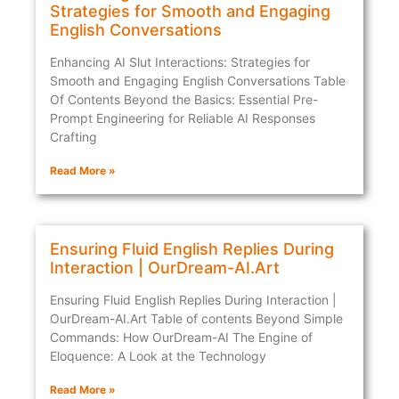
Strategies for Smooth and Engaging
English Conversations
Enhancing AI Slut Interactions: Strategies for
Smooth and Engaging English Conversations Table
Of Contents Beyond the Basics: Essential Pre-
Prompt Engineering for Reliable AI Responses
Crafting
Read More »
Ensuring Fluid English Replies During
Interaction | OurDream-AI.Art
Ensuring Fluid English Replies During Interaction |
OurDream-AI.Art Table of contents Beyond Simple
Commands: How OurDream-AI The Engine of
Eloquence: A Look at the Technology
Read More »