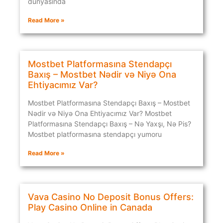
dünyasında
Read More »
Mostbet Platformasına Stendapçı
Baxış – Mostbet Nədir və Niyə Ona
Ehtiyacımız Var?
Mostbet Platformasına Stendapçı Baxış – Mostbet
Nədir və Niyə Ona Ehtiyacımız Var? Mostbet
Platformasına Stendapçı Baxış – Nə Yaxşı, Nə Pis?
Mostbet platformasına stendapçı yumoru
Read More »
Vava Casino No Deposit Bonus Offers:
Play Casino Online in Canada