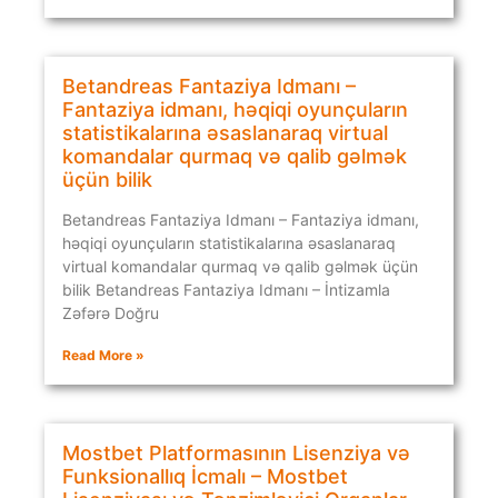
Betandreas Fantaziya Idmanı –
Fantaziya idmanı, həqiqi oyunçuların
statistikalarına əsaslanaraq virtual
komandalar qurmaq və qalib gəlmək
üçün bilik
Betandreas Fantaziya Idmanı – Fantaziya idmanı,
həqiqi oyunçuların statistikalarına əsaslanaraq
virtual komandalar qurmaq və qalib gəlmək üçün
bilik Betandreas Fantaziya Idmanı – İntizamla
Zəfərə Doğru
Read More »
Mostbet Platformasının Lisenziya və
Funksionallıq İcmalı – Mostbet